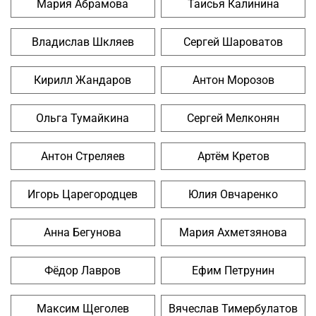
Мария Абрамова
Таисья Калинина
Владислав Шкляев
Сергей Шароватов
Кирилл Жандаров
Антон Морозов
Ольга Тумайкина
Сергей Мелконян
Антон Стреляев
Артём Кретов
Игорь Царегородцев
Юлия Овчаренко
Анна Бегунова
Мария Ахметзянова
Фёдор Лавров
Ефим Петрунин
Максим Щеголев
Вячеслав Тимербулатов