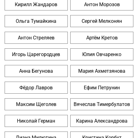
Кирилл Жандаров
Антон Морозов
Ольга Тумайкина
Сергей Мелконян
Антон Стреляев
Артём Кретов
Игорь Царегородцев
Юлия Овчаренко
Анна Бегунова
Мария Ахметзянова
Фёдор Лавров
Ефим Петрунин
Максим Щеголев
Вячеслав Тимербулатов
Николай Герман
Карина Александрова
Диана Милютина
Кристина Корбут