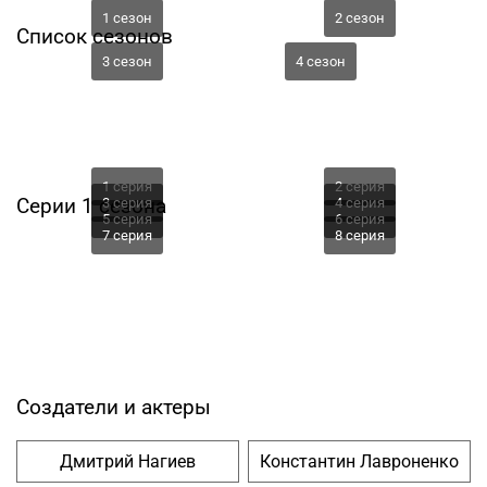
1 сезон
2 сезон
Список сезонов
3 сезон
4 сезон
1 серия
2 серия
Серии 1 сезона
3 серия
4 серия
5 серия
6 серия
7 серия
8 серия
Создатели и актеры
Дмитрий Нагиев
Константин Лавроненко