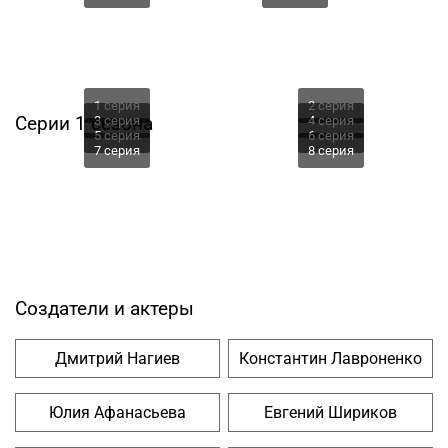
1 серия
2 серия
Серии 1 сезона
3 серия
4 серия
5 серия
6 серия
7 серия
8 серия
Создатели и актеры
Дмитрий Нагиев
Константин Лавроненко
Юлия Афанасьева
Евгений Шириков