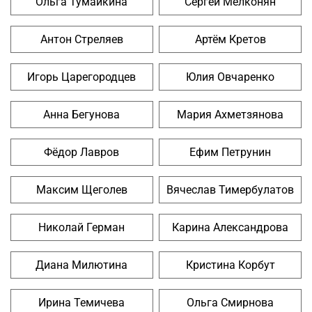
Ольга Тумайкина
Сергей Мелконян
Антон Стреляев
Артём Кретов
Игорь Царегородцев
Юлия Овчаренко
Анна Бегунова
Мария Ахметзянова
Фёдор Лавров
Ефим Петрунин
Максим Щеголев
Вячеслав Тимербулатов
Николай Герман
Карина Александрова
Диана Милютина
Кристина Корбут
Ирина Темичева
Ольга Смирнова